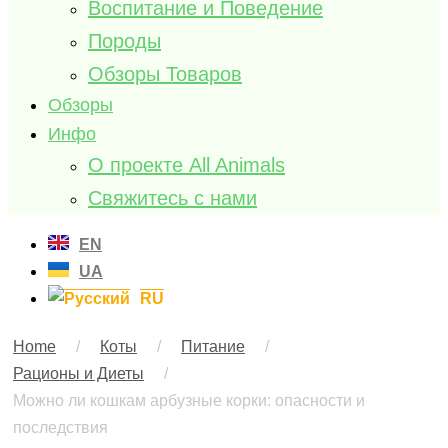
Воспитание и Поведение
Породы
Обзоры Товаров
Обзоры
Инфо
О проекте All Animals
Свяжитесь с нами
EN
UA
RU
Home
/
Коты
/
Питание
/
Рационы и Диеты
/
Можно ли кошкам арбузные корки: опасности и
последствия