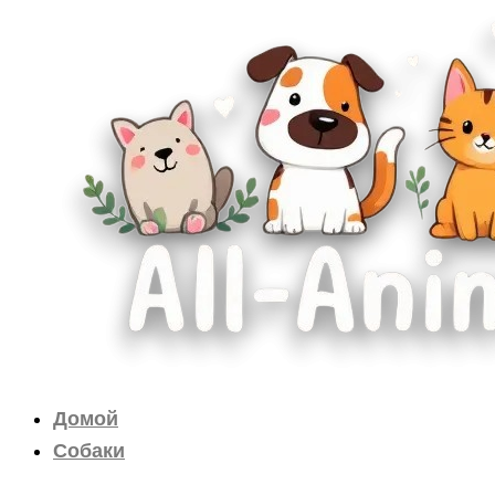
Перейти
к
содержимому
Домой
Собаки