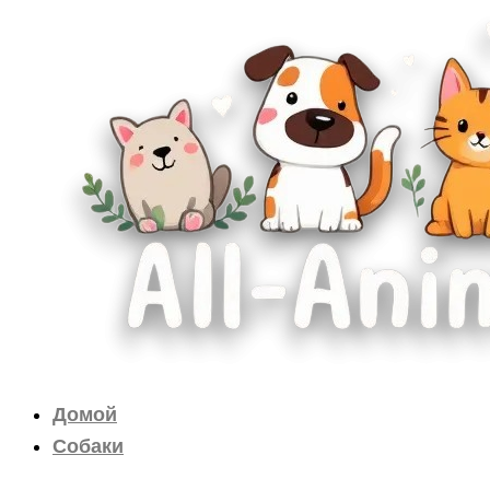
Перейти
к
содержимому
Домой
Собаки