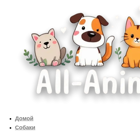
Перейти
к
содержимому
Домой
Собаки