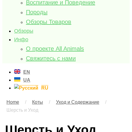
Воспитание и Поведение
Породы
Обзоры Товаров
Обзоры
Инфо
О проекте All Animals
Свяжитесь с нами
EN
UA
RU
Home
/
Коты
/
Уход и Содержание
/
Шерсть и Уход
Шерсть и Уход