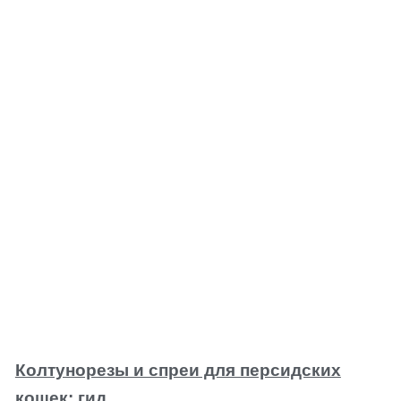
Колтунорезы и спреи для персидских
кошек: гид