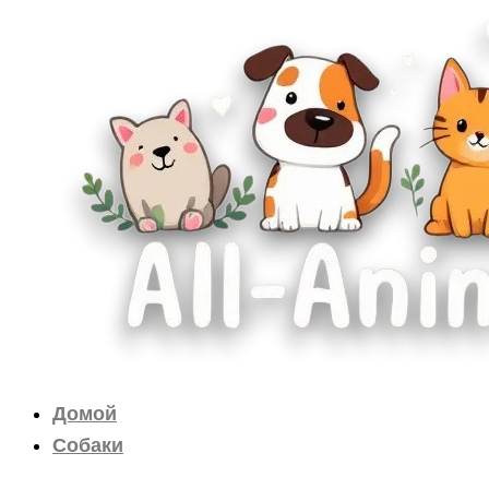
Перейти
к
содержимому
Домой
Собаки