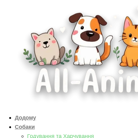
Перейти
до
вмісту
Додому
Собаки
Годування та Харчування