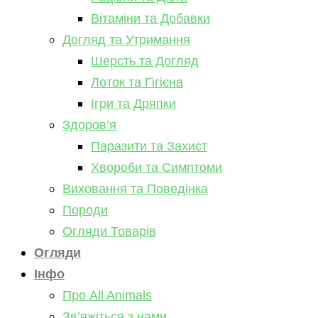
Вітаміни та Добавки
Догляд та Утримання
Шерсть та Догляд
Лоток та Гігієна
Ігри та Дряпки
Здоров’я
Паразити та Захист
Хвороби та Симптоми
Виховання та Поведінка
Породи
Огляди Товарів
Огляди
Інфо
Про All Animals
Зв’яжіться з нами