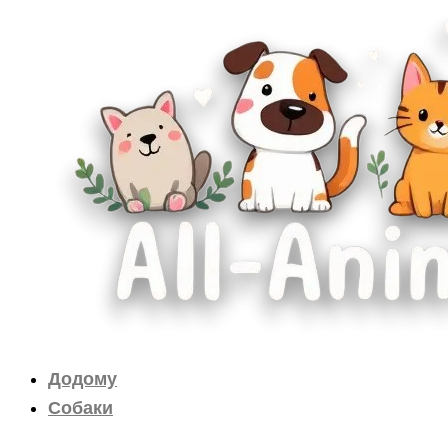
Перейти
до
вмісту
Додому
Собаки