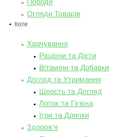
Породи
Огляди Товарів
Коти
Харчування
Раціони та Дієти
Вітаміни та Добавки
Догляд та Утримання
Шерсть та Догляд
Лоток та Гігієна
Ігри та Дряпки
Здоров’я