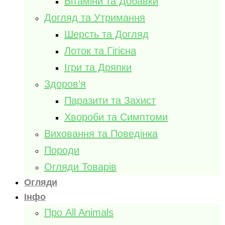
Вітаміни та Добавки
Догляд та Утримання
Шерсть та Догляд
Лоток та Гігієна
Ігри та Дряпки
Здоров’я
Паразити та Захист
Хвороби та Симптоми
Виховання та Поведінка
Породи
Огляди Товарів
Огляди
Інфо
Про All Animals