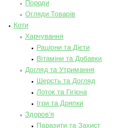
Породи
Огляди Товарів
Коти
Харчування
Раціони та Дієти
Вітаміни та Добавки
Догляд та Утримання
Шерсть та Догляд
Лоток та Гігієна
Ігри та Дряпки
Здоров’я
Паразити та Захист