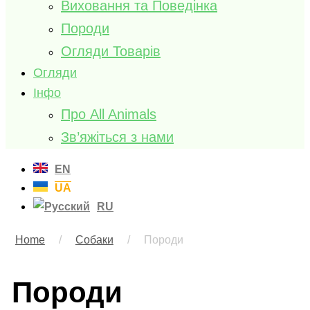
Виховання та Поведінка
Породи
Огляди Товарів
Огляди
Інфо
Про All Animals
Зв’яжіться з нами
EN
UA
RU
Home
/
Собаки
/
Породи
Породи