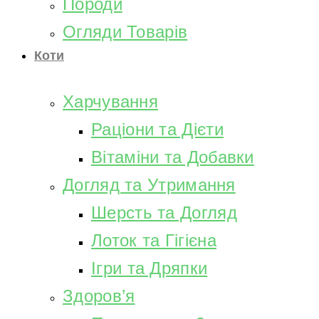
Породи
Огляди Товарів
Коти
Харчування
Раціони та Дієти
Вітаміни та Добавки
Догляд та Утримання
Шерсть та Догляд
Лоток та Гігієна
Ігри та Дряпки
Здоров’я