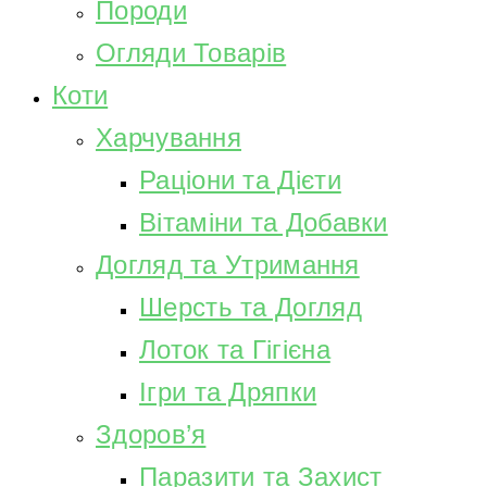
Породи
Огляди Товарів
Коти
Харчування
Раціони та Дієти
Вітаміни та Добавки
Догляд та Утримання
Шерсть та Догляд
Лоток та Гігієна
Ігри та Дряпки
Здоров’я
Паразити та Захист