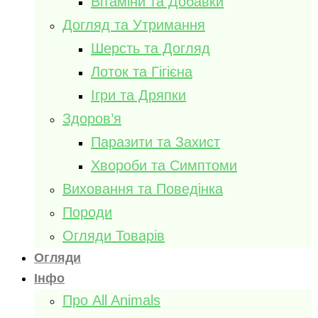
Вітаміни та Добавки
Догляд та Утримання
Шерсть та Догляд
Лоток та Гігієна
Ігри та Дряпки
Здоров’я
Паразити та Захист
Хвороби та Симптоми
Виховання та Поведінка
Породи
Огляди Товарів
Огляди
Інфо
Про All Animals