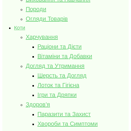
Породи
Огляди Товарів
Коти
Харчування
Раціони та Дієти
Вітаміни та Добавки
Догляд та Утримання
Шерсть та Догляд
Лоток та Гігієна
Ігри та Дряпки
Здоров’я
Паразити та Захист
Хвороби та Симптоми