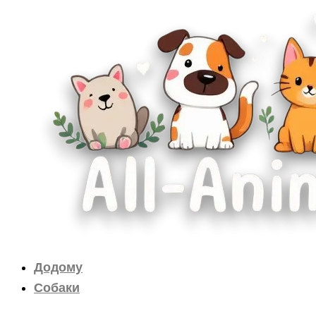
Перейти
до
вмісту
Додому
Собаки