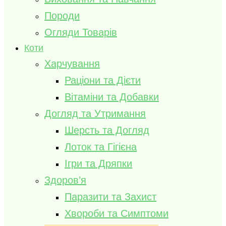
Породи
Огляди Товарів
Коти
Харчування
Раціони та Дієти
Вітаміни та Добавки
Догляд та Утримання
Шерсть та Догляд
Лоток та Гігієна
Ігри та Дряпки
Здоров’я
Паразити та Захист
Хвороби та Симптоми