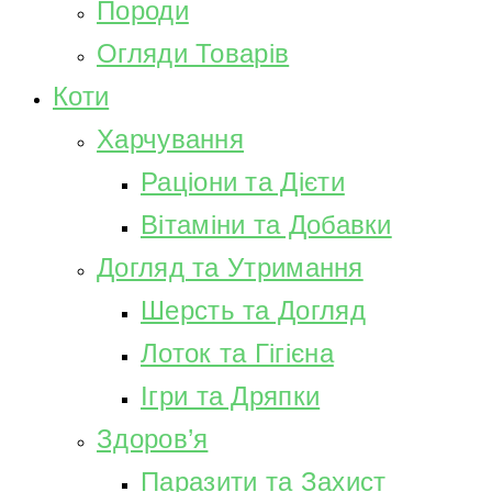
Породи
Огляди Товарів
Коти
Харчування
Раціони та Дієти
Вітаміни та Добавки
Догляд та Утримання
Шерсть та Догляд
Лоток та Гігієна
Ігри та Дряпки
Здоров’я
Паразити та Захист