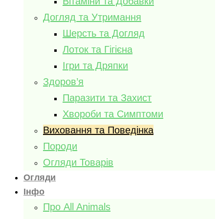
Вітаміни та Добавки
Догляд та Утримання
Шерсть та Догляд
Лоток та Гігієна
Ігри та Дряпки
Здоров’я
Паразити та Захист
Хвороби та Симптоми
Виховання та Поведінка
Породи
Огляди Товарів
Огляди
Інфо
Про All Animals