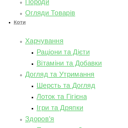
Породи
Огляди Товарів
Коти
Харчування
Раціони та Дієти
Вітаміни та Добавки
Догляд та Утримання
Шерсть та Догляд
Лоток та Гігієна
Ігри та Дряпки
Здоров’я