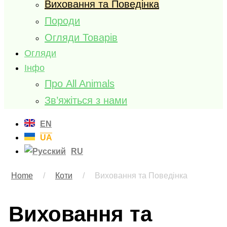
Виховання та Поведінка
Породи
Огляди Товарів
Огляди
Інфо
Про All Animals
Зв’яжіться з нами
EN
UA
RU
Home
/
Коти
/
Виховання та Поведінка
Виховання та