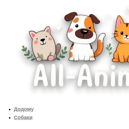
Перейти
до
вмісту
Додому
Собаки