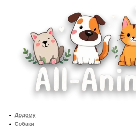
Перейти
до
вмісту
Додому
Собаки