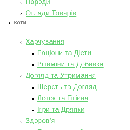
Породи
Огляди Товарів
Коти
Харчування
Раціони та Дієти
Вітаміни та Добавки
Догляд та Утримання
Шерсть та Догляд
Лоток та Гігієна
Ігри та Дряпки
Здоров’я