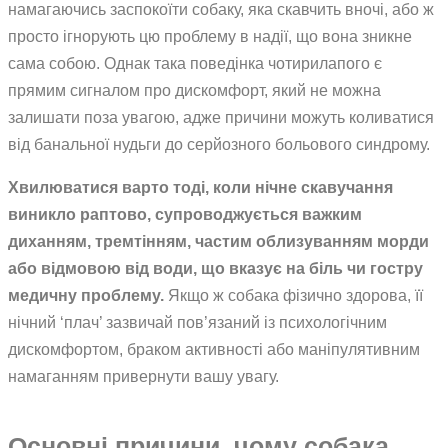
намагаючись заспокоїти собаку, яка скавчить вночі, або ж
просто ігнорують цю проблему в надії, що вона зникне
сама собою. Однак така поведінка чотирилапого є
прямим сигналом про дискомфорт, який не можна
залишати поза увагою, адже причини можуть коливатися
від банальної нудьги до серйозного больового синдрому.
Хвилюватися варто тоді, коли нічне скавучання
виникло раптово, супроводжується важким
диханням, тремтінням, частим облизуванням морди
або відмовою від води, що вказує на біль чи гостру
медичну проблему.
Якщо ж собака фізично здорова, її
нічний ‘плач’ зазвичай пов’язаний із психологічним
дискомфортом, браком активності або маніпулятивним
намаганням привернути вашу увагу.
Основні причини, чому собака