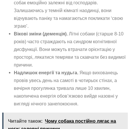
собак емоційно залежні від господарів.
Залишаючись у темній кімнаті наодинці, вони
відчувають паніку та намагаються покликати ‘свою
зграю’.
Вікові зміни (деменція).
Літні собаки (старше 8-10
років) часто страждають на синдром когнітивної
дисфункції. Вони можуть втрачати орієнтацію у
просторі, лякатися темряви та скавчати без видимої
причини.
Надлишок енергії та нудьга.
Якщо вихованець
провів увесь день на самоті в чотирьох стінах, а
вечірня прогулянка тривала лише 10 хвилин,
накопичена енергія обов’язково вийде назовні у
вигляді нічного занепокоєння.
Читайте також:
Чому собака постійно лягає на
ноги: головні причини