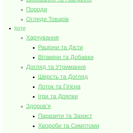
Породи
Огляди Товарів
Коти
Харчування
Раціони та Дієти
Вітаміни та Добавки
Догляд та Утримання
Шерсть та Догляд
Лоток та Гігієна
Ігри та Дряпки
Здоров’я
Паразити та Захист
Хвороби та Симптоми