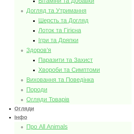
Вітаміни та Добавки
Догляд та Утримання
Шерсть та Догляд
Лоток та Гігієна
Ігри та Дряпки
Здоров’я
Паразити та Захист
Хвороби та Симптоми
Виховання та Поведінка
Породи
Огляди Товарів
Огляди
Інфо
Про All Animals