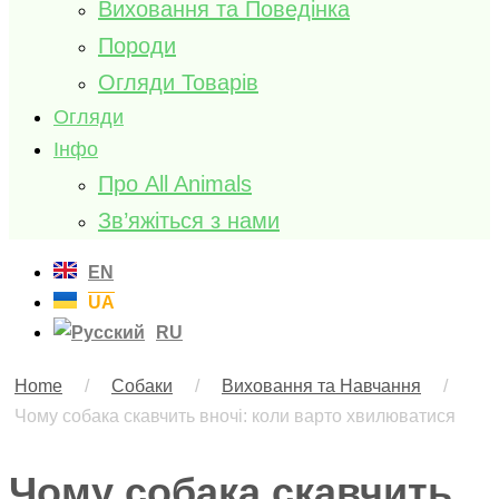
Виховання та Поведінка
Породи
Огляди Товарів
Огляди
Інфо
Про All Animals
Зв’яжіться з нами
EN
UA
RU
Home
/
Собаки
/
Виховання та Навчання
/
Чому собака скавчить вночі: коли варто хвилюватися
Чому собака скавчить