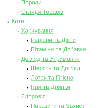
Породи
Огляди Товарів
Коти
Харчування
Раціони та Дієти
Вітаміни та Добавки
Догляд та Утримання
Шерсть та Догляд
Лоток та Гігієна
Ігри та Дряпки
Здоров’я
Паразити та Захист