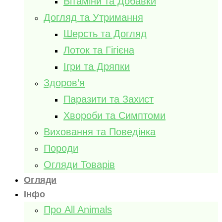
Вітаміни та Добавки
Догляд та Утримання
Шерсть та Догляд
Лоток та Гігієна
Ігри та Дряпки
Здоров’я
Паразити та Захист
Хвороби та Симптоми
Виховання та Поведінка
Породи
Огляди Товарів
Огляди
Інфо
Про All Animals