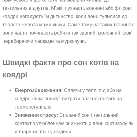
тактильних відчуттів. М’які, пухнасті, вовняні або флісові
ковдри нагадують їм дитинство, коли вони тулилися до
теплого живота мами-кішки. Саме тому на таких тканинах
вони часто починають робити так званий ‘молочний крок’,
перебираючи лапками та муркочучи.
Швидкі факти про сон котів на
ковдрі
Енергозбереження:
Сплячи у теплі під або на
ковдрі, кішка знижує витрати власної енергії на
терморегуляцію.
Зниження стресу:
Спільний сон і тактильний
контакт з улюбленцем знижують рівень кортизолу як
у тварини, так і у людини.