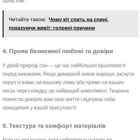
захистом’.
Читайте також:
Чому кіт спить на спині,
показуючи живіт: головні причини
4. Прояв безмежної любові та довіри
У дикій природі сон — це час найбільшої вразливості
перед хижаками. Якщо домашній хижак вирішує заснути
поруч із вами, на вашому ліжку або прямо на ваших
ногах через ковдру, це найвищий комплімент. Тварина
повністю довіряє вам своє життя і відчуває себе
захищеною у вашій присутності.
5. Текстура та комфорт матеріалів
Крім усього іншого, коти неймовірно чутливі до