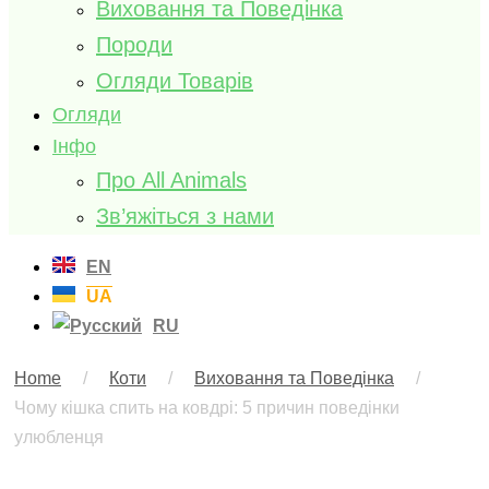
Виховання та Поведінка
Породи
Огляди Товарів
Огляди
Інфо
Про All Animals
Зв’яжіться з нами
EN
UA
RU
Home
/
Коти
/
Виховання та Поведінка
/
Чому кішка спить на ковдрі: 5 причин поведінки
улюбленця