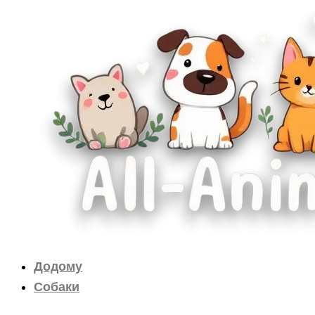
Перейти
до
вмісту
Додому
Собаки