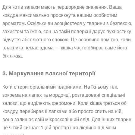
Для котів запахи мають першорядне значення. Ваша
ковдра максимально просякнута вашим особистим
ароматом. Оскільки ви асоціюєтеся у тварини з безпекою,
захистом та їжею, сон на такій поверхні дарує пухнастику
відчуття абсолютного спокою. Це особливо помітно, коли
власника немає вдома — кішка часто обирає саме його
бік ліжка.
3. Маркування власної території
Коти є територіальними тваринами. На їхньому тілі,
зокрема на лапах та мордочці, розташовані спеціальні
залози, що виділяють феромони. Коли кішка треться об
ковдру, перебирає її лапками або просто спить на ній,
вона залишає свій мікроскопічний слід. Для інших тварин
це чіткий сигнал: ‘Цей простір і ця людина під моїм