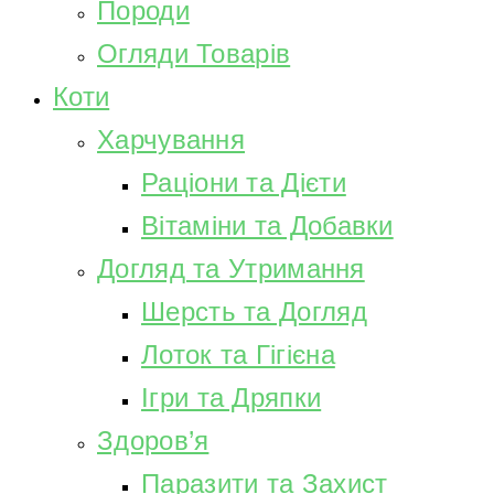
Породи
Огляди Товарів
Коти
Харчування
Раціони та Дієти
Вітаміни та Добавки
Догляд та Утримання
Шерсть та Догляд
Лоток та Гігієна
Ігри та Дряпки
Здоров’я
Паразити та Захист