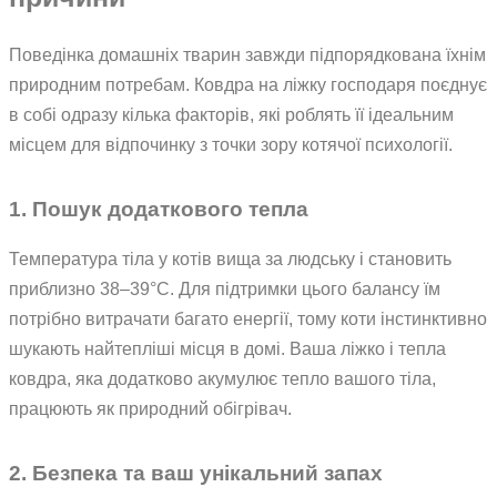
Поведінка домашніх тварин завжди підпорядкована їхнім
природним потребам. Ковдра на ліжку господаря поєднує
в собі одразу кілька факторів, які роблять її ідеальним
місцем для відпочинку з точки зору котячої психології.
1. Пошук додаткового тепла
Температура тіла у котів вища за людську і становить
приблизно 38–39°C. Для підтримки цього балансу їм
потрібно витрачати багато енергії, тому коти інстинктивно
шукають найтепліші місця в домі. Ваша ліжко і тепла
ковдра, яка додатково акумулює тепло вашого тіла,
працюють як природний обігрівач.
2. Безпека та ваш унікальний запах