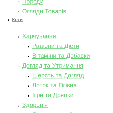
Породи
Огляди Товарів
Коти
Харчування
Раціони та Дієти
Вітаміни та Добавки
Догляд та Утримання
Шерсть та Догляд
Лоток та Гігієна
Ігри та Дряпки
Здоров’я