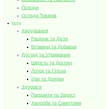
Породи
Огляди Товарів
Коти
Харчування
Раціони та Дієти
Вітаміни та Добавки
Догляд та Утримання
Шерсть та Догляд
Лоток та Гігієна
Ігри та Дряпки
Здоров’я
Паразити та Захист
Хвороби та Симптоми