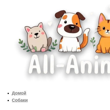
Перейти
к
содержимому
Домой
Собаки