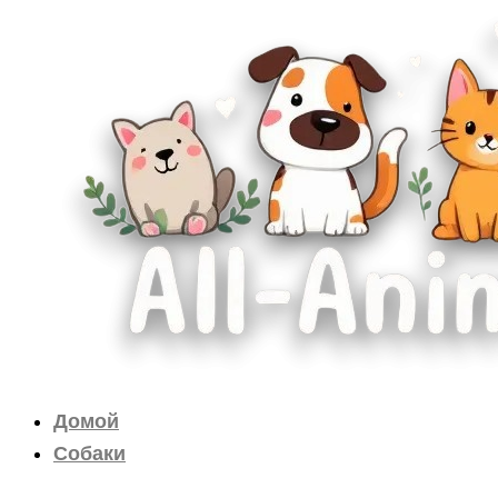
Перейти
к
содержимому
Домой
Собаки