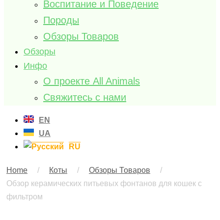
Воспитание и Поведение
Породы
Обзоры Товаров
Обзоры
Инфо
О проекте All Animals
Свяжитесь с нами
EN
UA
RU
Home
/
Коты
/
Обзоры Товаров
/
Обзор керамических питьевых фонтанов для кошек с
фильтром