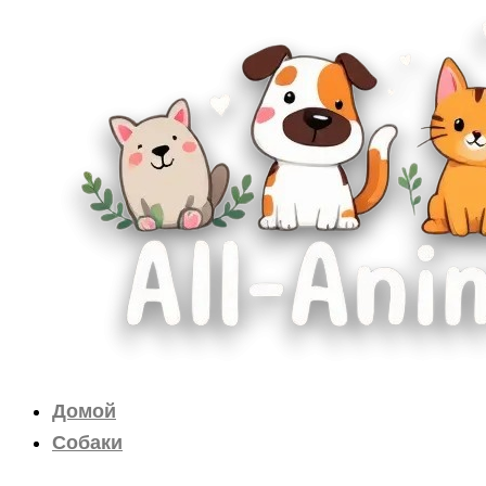
Перейти
к
содержимому
Домой
Собаки