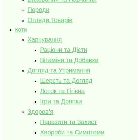
Породи
Огляди Товарів
Коти
Харчування
Раціони та Дієти
Вітаміни та Добавки
Догляд та Утримання
Шерсть та Догляд
Лоток та Гігієна
Ігри та Дряпки
Здоров’я
Паразити та Захист
Хвороби та Симптоми