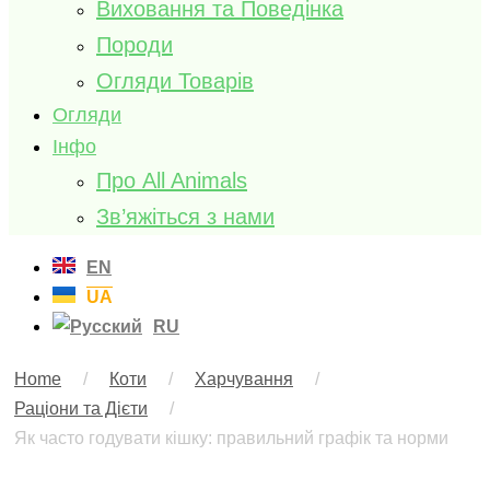
Виховання та Поведінка
Породи
Огляди Товарів
Огляди
Інфо
Про All Animals
Зв’яжіться з нами
EN
UA
RU
Home
/
Коти
/
Харчування
/
Раціони та Дієти
/
Як часто годувати кішку: правильний графік та норми