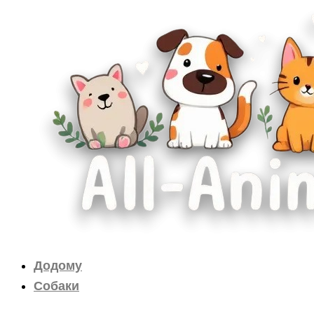
Перейти
до
вмісту
Додому
Собаки