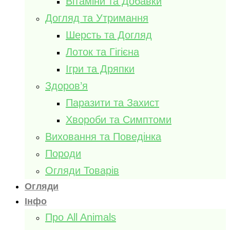
Вітаміни та Добавки
Догляд та Утримання
Шерсть та Догляд
Лоток та Гігієна
Ігри та Дряпки
Здоров’я
Паразити та Захист
Хвороби та Симптоми
Виховання та Поведінка
Породи
Огляди Товарів
Огляди
Інфо
Про All Animals