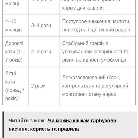
місяці
корму для кошенят
4–10
Поступове зниження частоти,
3–4 рази
місяців
перехід на підлітковий раціон
Дорослі
Стабільний графік з
коти (1–
2–3 рази
урахуванням калорійності та
7 років)
рівня активності улюбленця
Літні
Легкозасвоюваний білок,
коти
2 рази
контроль ваги та регулярний
(понад 7
моніторинг стану нирок
років)
Читайте також:
Чи можна кішкам гарбузове
насіння: користь та правила