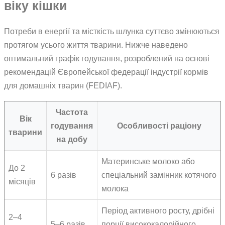
віку кішки
Потреби в енергії та місткість шлунка суттєво змінюються
протягом усього життя тварини. Нижче наведено
оптимальний графік годування, розроблений на основі
рекомендацій Європейської федерації індустрії кормів
для домашніх тварин (FEDIAF).
Частота
Вік
годування
Особливості раціону
тварини
на добу
Материнське молоко або
До 2
6 разів
спеціальний замінник котячого
місяців
молока
Період активного росту, дрібні
2–4
5–6 разів
порції висококалорійного