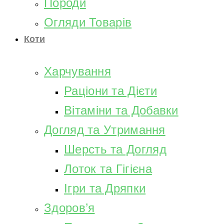
Породи
Огляди Товарів
Коти
Харчування
Раціони та Дієти
Вітаміни та Добавки
Догляд та Утримання
Шерсть та Догляд
Лоток та Гігієна
Ігри та Дряпки
Здоров’я