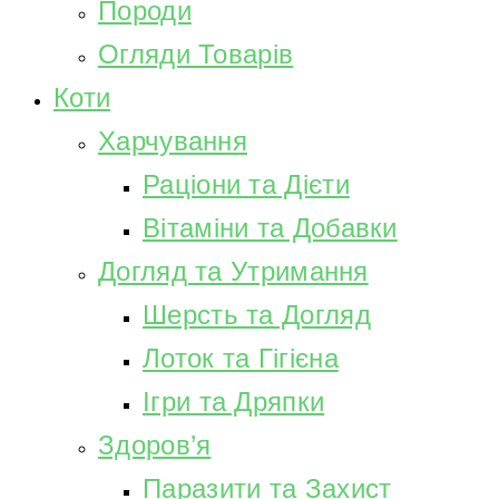
Породи
Огляди Товарів
Коти
Харчування
Раціони та Дієти
Вітаміни та Добавки
Догляд та Утримання
Шерсть та Догляд
Лоток та Гігієна
Ігри та Дряпки
Здоров’я
Паразити та Захист