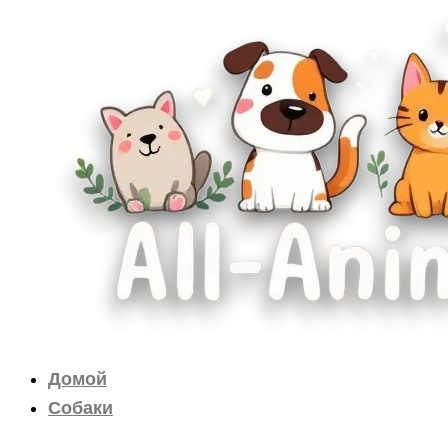
Перейти
к
содержимому
Домой
Собаки