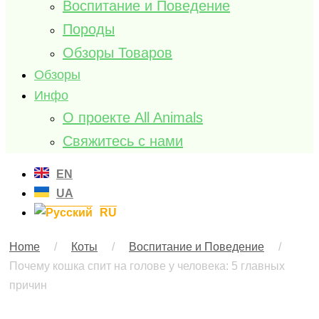
Воспитание и Поведение
Породы
Обзоры Товаров
Обзоры
Инфо
О проекте All Animals
Свяжитесь с нами
EN
UA
RU
Home
/
Коты
/
Воспитание и Поведение
/
Почему кошка спит на голове у человека: 5 главных
причин