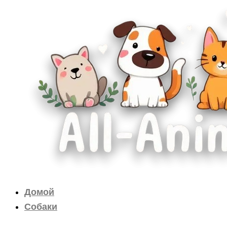
Перейти
к
содержимому
Домой
Собаки