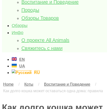
Воспитание и Поведение
Породы
Обзоры Товаров
Обзоры
Инфо
О проекте All Animals
Свяжитесь с нами
EN
UA
RU
Home
/
Коты
/
Воспитание и Поведение
/
Как долго кошка может оставаться одна дома: правила
Как долго кошка может