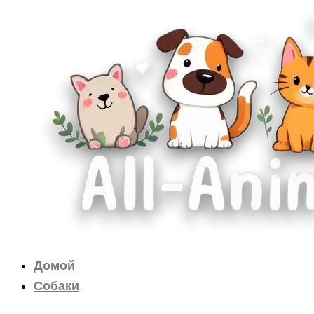
Перейти
к
содержимому
Домой
Собаки