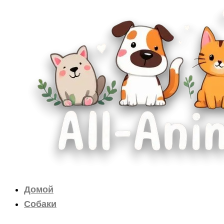
Перейти
к
содержимому
Домой
Собаки